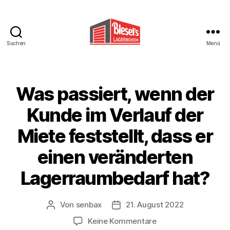
Suchen
Menü
Blesels
Lagerboxen
Was passiert, wenn der
Kunde im Verlauf der
Miete feststellt, dass er
einen veränderten
Lagerraumbedarf hat?
Von
senbax
21. August 2022
Beitragsautor
Beitragsdatum
zu
Keine Kommentare