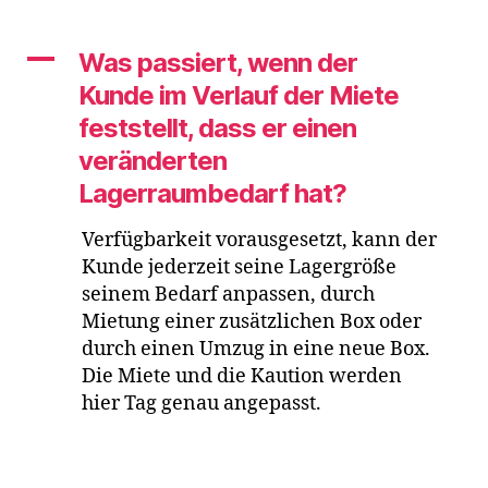
Was
passiert,
wenn
A
Was passiert, wenn der
der
Kunde im Verlauf der Miete
Kunde
feststellt, dass er einen
im
Verlauf
veränderten
der
Lagerraumbedarf hat?
Miete
feststellt,
Verfügbarkeit vorausgesetzt, kann der
dass
Kunde jederzeit seine Lagergröße
er
einen
seinem Bedarf anpassen, durch
veränderten
Mietung einer zusätzlichen Box oder
Lagerraumbedarf
durch einen Umzug in eine neue Box.
hat?
Die Miete und die Kaution werden
hier Tag genau angepasst.